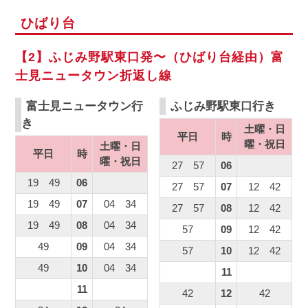
ひばり台
【2】ふじみ野駅東口発〜（ひばり台経由）富
士見ニュータウン折返し線
富士見ニュータウン行
ふじみ野駅東口行き
き
土曜・日
平日
時
曜・祝日
土曜・日
平日
時
曜・祝日
27 57
06
19 49
06
27 57
07
12 42
19 49
07
04 34
27 57
08
12 42
19 49
08
04 34
57
09
12 42
49
09
04 34
57
10
12 42
49
10
04 34
11
11
42
12
42